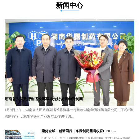
新闻中心
湖南省人民政府副省长蒋涤非走访调研华腾制药
1月9日上午，湖南省人民政府副省长蒋涤非一行莅临湖南华腾制药有限公司（下称“华
腾制药”），就生物医药产业发展工作进行调…
聚势全球，创新同行｜华腾制药圆满收官CPHI …
6月16-18日，第二十四届世界制药原料中国展（CPHI China 2026）