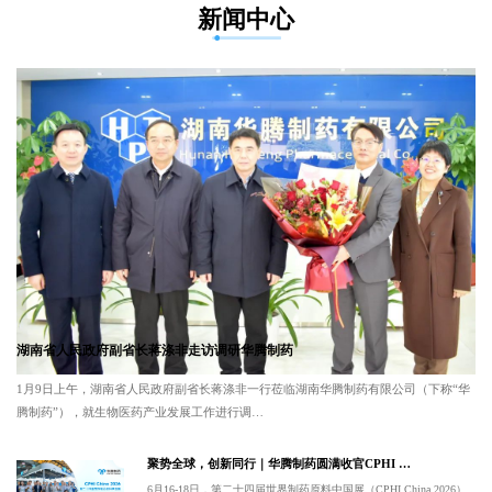
新闻中心
湖南省人民政府副省长蒋涤非走访调研华腾制药
1月9日上午，湖南省人民政府副省长蒋涤非一行莅临湖南华腾制药有限公司（下称“华
腾制药”），就生物医药产业发展工作进行调…
聚势全球，创新同行｜华腾制药圆满收官CPHI …
6月16-18日，第二十四届世界制药原料中国展（CPHI China 2026）