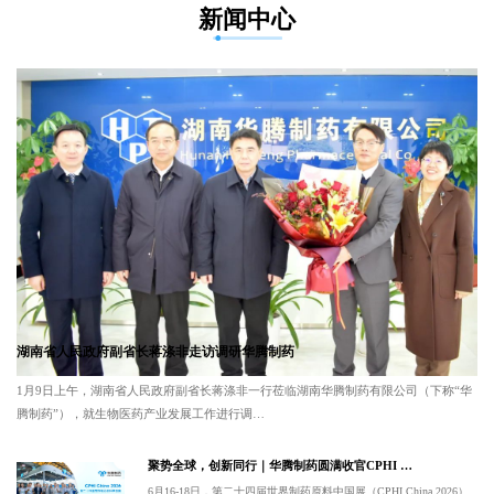
新闻中心
湖南省人民政府副省长蒋涤非走访调研华腾制药
1月9日上午，湖南省人民政府副省长蒋涤非一行莅临湖南华腾制药有限公司（下称“华
腾制药”），就生物医药产业发展工作进行调…
聚势全球，创新同行｜华腾制药圆满收官CPHI …
6月16-18日，第二十四届世界制药原料中国展（CPHI China 2026）