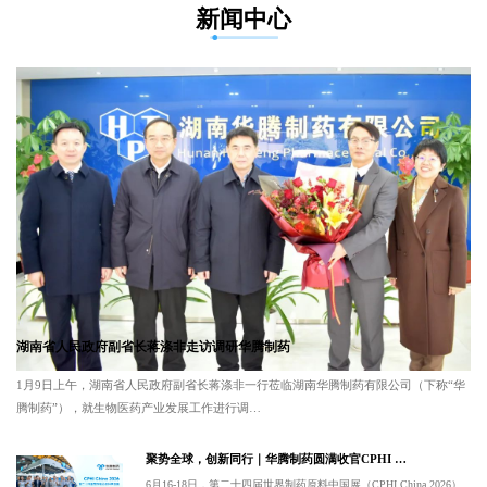
新闻中心
湖南省人民政府副省长蒋涤非走访调研华腾制药
1月9日上午，湖南省人民政府副省长蒋涤非一行莅临湖南华腾制药有限公司（下称“华
腾制药”），就生物医药产业发展工作进行调…
聚势全球，创新同行｜华腾制药圆满收官CPHI …
6月16-18日，第二十四届世界制药原料中国展（CPHI China 2026）