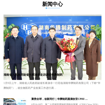
新闻中心
湖南省人民政府副省长蒋涤非走访调研华腾制药
1月9日上午，湖南省人民政府副省长蒋涤非一行莅临湖南华腾制药有限公司（下称“华
腾制药”），就生物医药产业发展工作进行调…
聚势全球，创新同行｜华腾制药圆满收官CPHI …
6月16-18日，第二十四届世界制药原料中国展（CPHI China 2026）